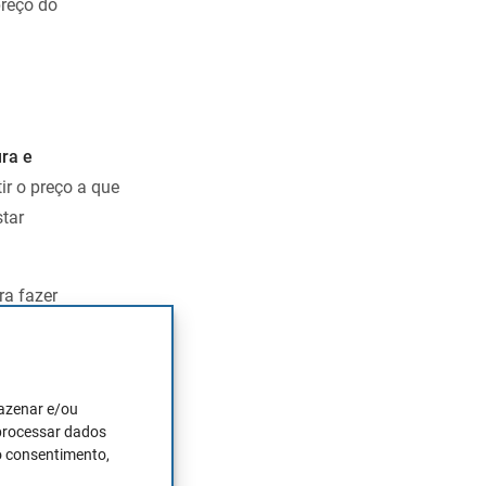
preço do
ra e
ir o preço a que
tar
a fazer
 óleo ao
e precisar de
ecisam
mazenar e/ou
abem
 processar dados
e sabem que
o consentimento,