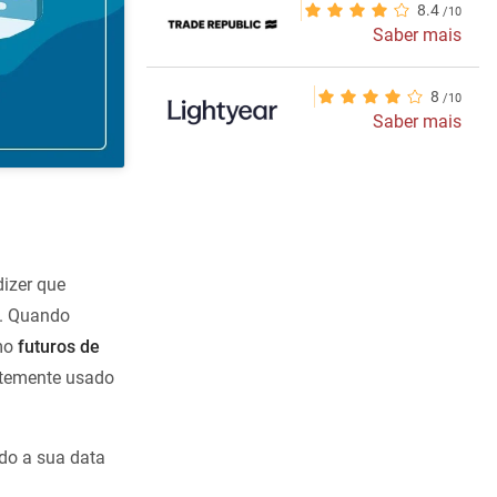
8.4
Saber mais
8
Saber mais
izer que
o. Quando
omo
futuros de
entemente usado
ado a sua data