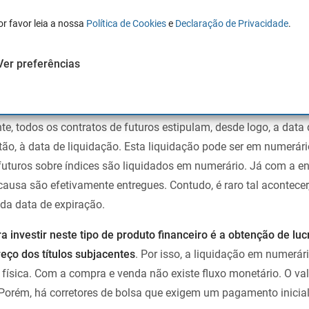
or favor leia a nossa
Política de Cookies
e
Declaração de Privacidade
.
m muitos tipos diferentes de ativos.
Existem contratos futuros 
das.
Ver preferências
s futuros?
e, todos os contratos de futuros estipulam, desde logo, a data 
tão, à data de liquidação. Esta liquidação pode ser em numerár
s futuros sobre índices são liquidados em numerário. Já com a en
ausa são efetivamente entregues. Contudo, é raro tal acontecer
da data de expiração.
a investir neste tipo de produto financeiro é a obtenção de luc
reço dos títulos subjacentes
. Por isso, a liquidação em numerár
ísica. Com a compra e venda não existe fluxo monetário. O va
Porém, há corretores de bolsa que exigem um pagamento inicia