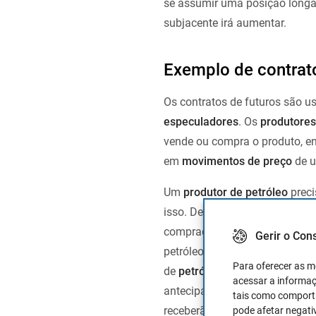
se assumir uma posição longa 
subjacente irá aumentar.
Exemplo de contrato
Os contratos de futuros são us
especuladores
. Os
produtore
vende ou compra o produto, e
em
movimentos de preço
de 
Um
produtor de petróleo
preci
isso. Dessa forma, eles podem 
comprador quando o
contrato
Gerir o Con
petróleo para produzir certos
Para oferecer as m
de
petróleo
todos os meses, e
acessar a informaç
antecipadamente o preço que
tais como comporta
receberão a entrega do óleo qu
pode afetar negati