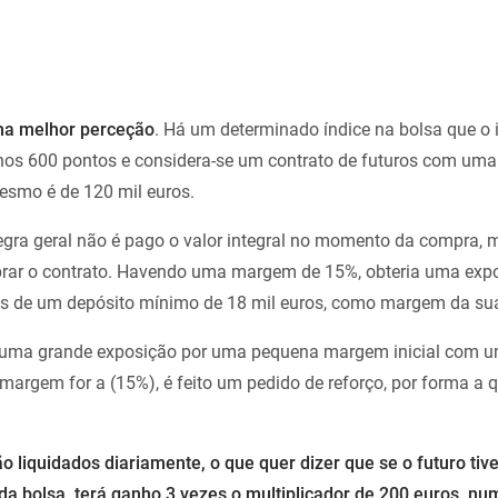
a melhor perceção
. Há um determinado índice na bolsa que o 
á nos 600 pontos e considera-se um contrato de futuros com um
mesmo é de 120 mil euros.
egra geral não é pago o valor integral no momento da compra,
brar o contrato. Havendo uma margem de 15%, obteria uma exp
vés de um depósito mínimo de 18 mil euros, como margem da su
er uma grande exposição por uma pequena margem inicial com u
a margem for a (15%), é feito um pedido de reforço, por forma a q
o liquidados diariamente, o que quer dizer que se o futuro tiv
 da bolsa, terá ganho 3 vezes o multiplicador de 200 euros, nu