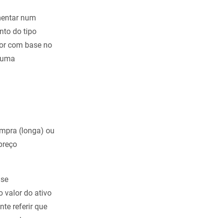
mentar num
nto do tipo
lor com base no
u uma
mpra (longa) ou
preço
 se
 valor do ativo
te referir que