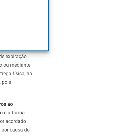
sobre índices de
de expiração,
io ou mediante
trega física, há
, pois
ros ao
io é a forma
lor acordado
l por causa do