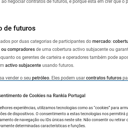
ao negociar contratos de futuros, é porque está em crer que o 
 de futuros
ados ​​por duas categorias de participantes do
mercado
:
cobertu
s ou compradores
de uma cobertura activo subjacente ou garant
nquanto os gerentes de carteira e operadores também pode apos
um
activo subjacente
usando futuros.
sa vender o seu
petróleo
. Eles podem usar
contratos futuros
par
definir um preço pelo qual eles venderão e depois entregarão o
 futuro
expirar. Da mesma forma, uma
empresa de indústria
pod
sentimento de Cookies na Rankia Portugal
 produtos acabados. Como eles gostam de planejar e sempre pr
elhores experiências, utilizamos tecnologias como as “cookies” para ar
les também podem usar contratos
futuros
. Desta forma, eles s
ões de dispositivos. O consentimento a estas tecnologias nos permitirá
 pagarão pelo
petróleo
(o preço de exercício do
contrato futuro)
mento de navegação ou IDs únicas neste site. Não consentir ou retirar 
ando o contrato expirar.
vamente determinadas características e funções.