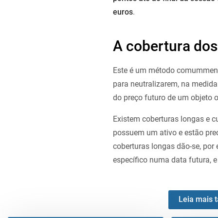
euros
.
A cobertura dos
Este é um método comummente 
para neutralizarem, na medida 
do preço futuro de um objeto 
Existem coberturas longas e c
possuem um ativo e estão pre
coberturas longas dão-se, po
específico numa data futura, e
Leia mais t