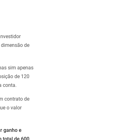
investidor
a dimensão de
 mas sim apenas
osição de 120
a conta.
m contrato de
ue o valor
er ganho e
m total de 600