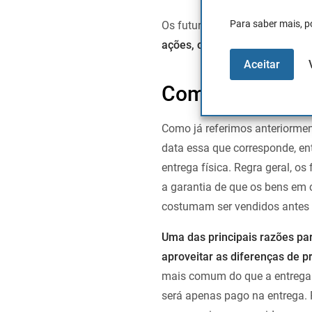
Para saber mais, p
Os futuros estão disponíveis e
ações, commodities e de moe
Aceitar
Como liquidar o
Como já referimos anteriorment
data essa que corresponde, en
entrega física. Regra geral, o
a garantia de que os bens em c
costumam ser vendidos antes 
Uma das principais razões par
aproveitar as diferenças de p
mais comum do que a entrega f
será apenas pago na entrega. 