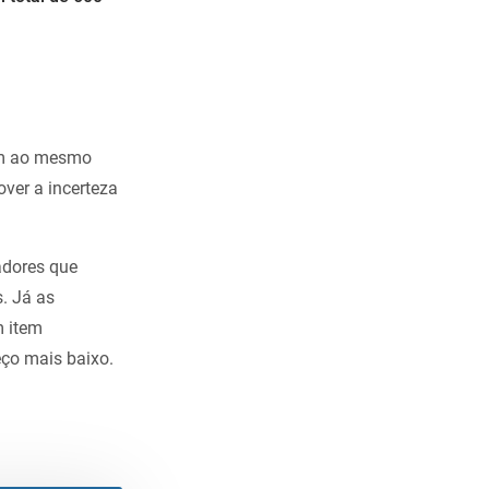
rem ao mesmo
over a incerteza
adores que
. Já as
m item
eço mais baixo.