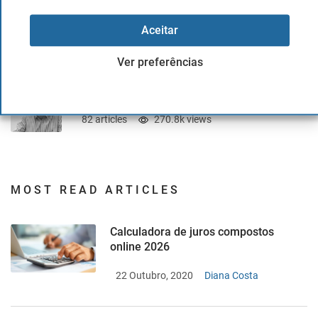
Jose V. Gascó
Aceitar
122 articles
385.5k views
Ver preferências
Juan Andrés Grafiada
82 articles
270.8k views
MOST READ ARTICLES
Calculadora de juros compostos
online 2026
22 Outubro, 2020
Diana Costa