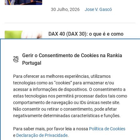
30 Julho, 2026
Jose V. Gascó
DAX 40 (DAX 30): o que é e como
investir?
16 Fevereiro, 2021
Diana Costa
Gerir o Consentimento de Cookies na Rankia
Portugal
Para oferecer as melhores experiências, utilizamos
tecnologias como as “cookies” para armazenar e/ou
TOP AUTHORS
acessar a informações de dispositivos. O consentimento a
estas tecnologias nos permitirá processar dados tais como
comportamento de navegação ou IDs únicas neste site.
Diana Costa
Não consentir ou retirar o consentimento, pode afetar
negativamente determinadas características e funções.
417 articles
909.5k views
Para saber mais, por favor leia a nossa
Política de Cookies
e
Declaração de Privacidade
.