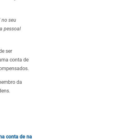
 no seu
a pessoal
de ser
r uma conta de
 compensados.
 membro da
dens.
ma conta de na