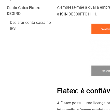
A empresa-mãe à qual a empre
Conta Caixa Flatex
DEGIRO
e
ISIN
DE000FTG1111.
Declarar conta caixa no
IRS
Flatex: é confiá
A Flatex possui uma licença b
integração, oferecer produtos