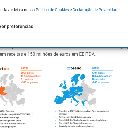
DEGIRO
or favor leia a nossa
Política de Cookies
e
Declaração de Privacidade
.
2019, a DEGIRO tinha 500.000 clientes, agora tem mais de 750
Ver preferências
 6 meses, os clientes aumentaram em 50%. Assim, a Flatex int
elhor do que quando o acordo foi estabelecido em 13/12/2019
. O negócio está avaliado em 250 milhões de euros e verá o gru
em receitas e 150 milhões de euros em EBITDA.