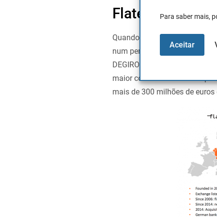
Flatex compra 
Para saber mais, p
Quando o negócio começou em 
Aceitar
num período de pouco mais de
DEGIRO numa situação muito m
maior corretora online europeu
mais de 300 milhões de euros 