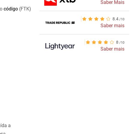
Saber Mais
 o
código
(FTK)
8.4
Saber mais
8
Saber mais
ída a
esa.