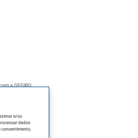
o com a DEGIRO,
ta da Europa são
200.000 contas
mazenar e/ou
 processar dados
o consentimento,