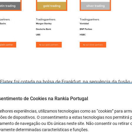
 Flatex foi cotada na bolsa de Frankfurt, na sequência da fusã
Até 2025, os objetivos do que é agora a maior corretora retalhis
dores para 3 milhões.
sentimento de Cookies na Rankia Portugal
rimeiro semestre, DEGIRO já fez manchetes com um recorde de 
elhores experiências, utilizamos tecnologias como as “cookies” para ar
ões de dispositivos. O consentimento a estas tecnologias nos permitirá
ansações.
mento de navegação ou IDs únicas neste site. Não consentir ou retirar 
vamente determinadas características e funções.