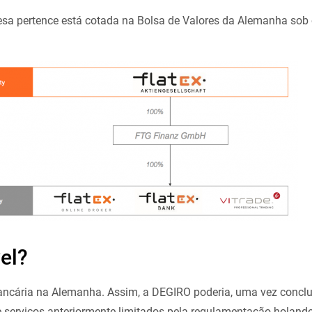
sa pertence está cotada na Bolsa de Valores da Alemanha sob
vel?
ancária na Alemanha. Assim, a DEGIRO poderia, uma vez conclu
 e serviços anteriormente limitados pela regulamentação holand