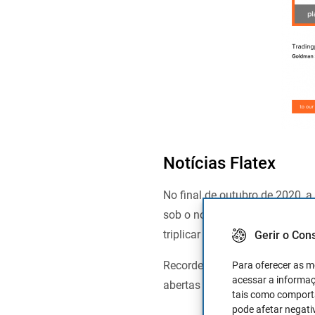
Notícias Flatex
No final de outubro de 2020, a
sob o nome de
FlatexDeGiro
. 
triplicar a sua base de utiliza
Gerir o Con
Recorde-se que, no final do p
Para oferecer as m
acessar a informaç
abertas e quase 170% mais tr
tais como comporta
pode afetar negati