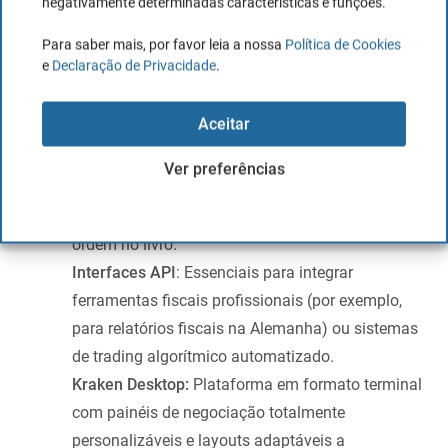
negativamente determinadas características e funções.
Comparação direta de funcionalidades
Para saber mais, por favor leia a nossa
Política de Cookies
Tipos de ordens avançadas
: As trailing stop
e
Declaração de Privacidade
.
permitem proteger ganhos de forma dinâmica; as
ordens OCO (One Cancels the Other) combinam
Aceitar
stop-loss e take-profit em simultâneo.
Ordens Iceberg
: Permitem introduzir grandes
Ver preferências
volumes sem impactar significativamente o preço
de mercado, ocultando parte da dimensão da
ordem no livro.
Interfaces API
: Essenciais para integrar
ferramentas fiscais profissionais (por exemplo,
para relatórios fiscais na Alemanha) ou sistemas
de trading algorítmico automatizado.
Kraken Desktop:
Plataforma em formato terminal
com painéis de negociação totalmente
personalizáveis e layouts adaptáveis a