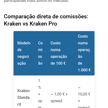
participantes mais ativos no mercado.
Comparação direta de comissões:
Kraken vs Kraken Pro
Custo
Modelo
Co
Custo
numa
de
mi
numa
operaç
negoci
ss
operação
ão
ação
ão
de 100 €
de
1.000 €
1
%
~
Kraken
+
~ 1,00 € +
10,00 €
Standa
sp
spread
+
rd
re
spread