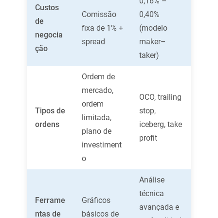
0,16% –
Custos
Comissão
0,40%
de
fixa de 1% +
(modelo
negocia
spread
maker–
ção
taker)
Ordem de
mercado,
OCO, trailing
ordem
Tipos de
stop,
limitada,
ordens
iceberg, take
plano de
profit
investiment
o
Análise
técnica
Ferrame
Gráficos
avançada e
ntas de
básicos de