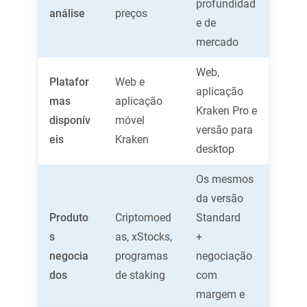
profundidad
análise
preços
e de
mercado
Web,
Platafor
Web e
aplicação
mas
aplicação
Kraken Pro e
disponív
móvel
versão para
eis
Kraken
desktop
Os mesmos
da versão
Produto
Criptomoed
Standard
s
as, xStocks,
+
negocia
programas
negociação
dos
de staking
com
margem e