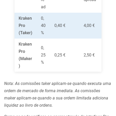
ad
Kraken
0,
Pro
40
0,40 €
4,00 €
(Taker)
%
Kraken
0,
Pro
25
0,25 €
2,50 €
(Maker
%
)
Nota: As comissões taker aplicam-se quando executa uma
ordem de mercado de forma imediata. As comissões
maker aplicam-se quando a sua ordem limitada adiciona
liquidez ao livro de ordens.