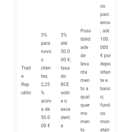
os
parc
eiros
Poss
: até
3%
3%
ibilid
100.
para
até
ade
000
novo
50.0
de
€ por
s
00 €;
leva
depo
Trad
clien
taxa
nta
sitan
e
tes;
do
men
te e
Rep
2,25
BCE
to a
banc
ublic
%
sobr
qual
o;
acim
e o
quer
fund
a de
exce
mo
os
50.0
dent
men
mon
00 €
e
to
etári