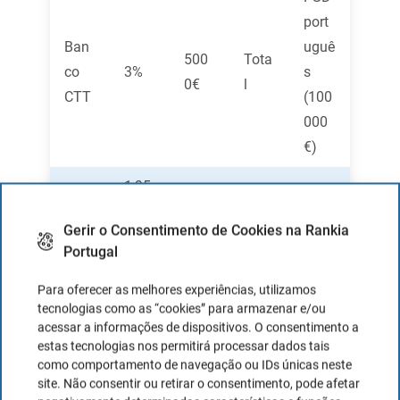
port
Ban
uguê
500
Tota
co
3%
s
0€
l
CTT
(100
000
€)
1,95
%
Sem
Gerir o Consentimento de Cookies na Rankia
sem
limit
Portugal
subs
e
Siste
criçã
Para oferecer as melhores experiências, utilizamos
míni
ma
tecnologias como as “cookies” para armazenar e/ou
o
mo
suec
acessar a informações de dispositivos. O consentimento a
pag
estas tecnologias nos permitirá processar dados tais
Klar
ou
o,
a;
Tota
como comportamento de navegação ou IDs únicas neste
na
máxi
até
site. Não consentir ou retirar o consentimento, pode afetar
até
l
Flex
mo
1.15