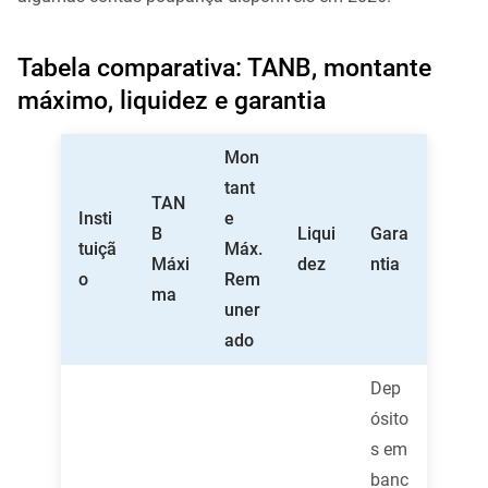
Tabela comparativa: TANB, montante
máximo, liquidez e garantia
Mon
tant
TAN
Insti
e
B
Liqui
Gara
tuiçã
Máx.
Máxi
dez
ntia
o
Rem
ma
uner
ado
Dep
ósito
s em
banc