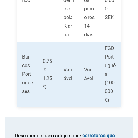
fixo
defin
os
0.00
ido
prim
0
pela
eiros
SEK
Klar
14
na
dias
FGD
Ban
Port
0,75
cos
uguê
%–
Vari
Vari
Port
s
1,25
ável
ável
ugue
(100
%
ses
000
€)
Descubra o nosso artigo sobre
corretoras que