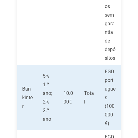
os
sem
gara
ntia
de
depó
sitos
FGD
5%
port
1.º
Ban
uguê
ano;
10.0
Tota
kinte
s
2%
00€
l
r
(100
2.º
000
ano
€)
FGD