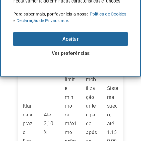
negativamente determinadas características e funções.
2,45
defin
0.00
%
Para saber mais, por favor leia a nossa
Política de Cookies
ido
0
e
Declaração de Privacidade
.
com
pela
SEK
o
Klar
Aceitar
plan
na
o
Ver preferências
Max
Sem
Sem
limit
mob
e
iliza
Siste
míni
ção
ma
Klar
mo
ante
suec
na a
Até
ou
cipa
o,
praz
3,10
máxi
da
até
o
%
mo
após
1.15