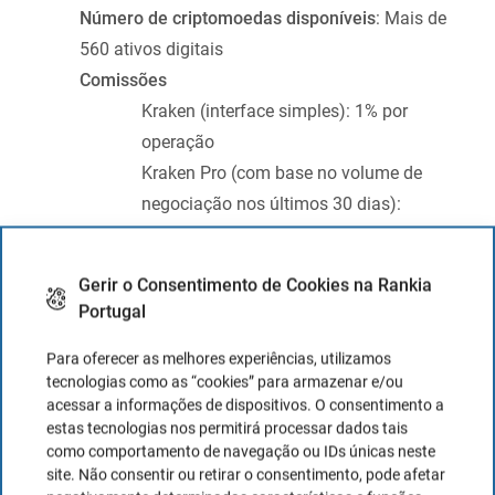
Número de criptomoedas disponíveis
: Mais de
560 ativos digitais
Comissões
Kraken (interface simples): 1% por
operação
Kraken Pro (com base no volume de
negociação nos últimos 30 dias):
Até 10.000 USD: 0,25% (maker) /
0,40% (taker)
Gerir o Consentimento de Cookies na Rankia
10.001 a 50.000 USD: 0,20% /
Portugal
0,35%
50.001 a 100.000 USD: 0,14% /
Para oferecer as melhores experiências, utilizamos
tecnologias como as “cookies” para armazenar e/ou
0,24%
acessar a informações de dispositivos. O consentimento a
100.001 a 250.000 USD: 0,12% /
estas tecnologias nos permitirá processar dados tais
0,22%
como comportamento de navegação ou IDs únicas neste
site. Não consentir ou retirar o consentimento, pode afetar
250.001 a 500.000 USD: 0,10% /