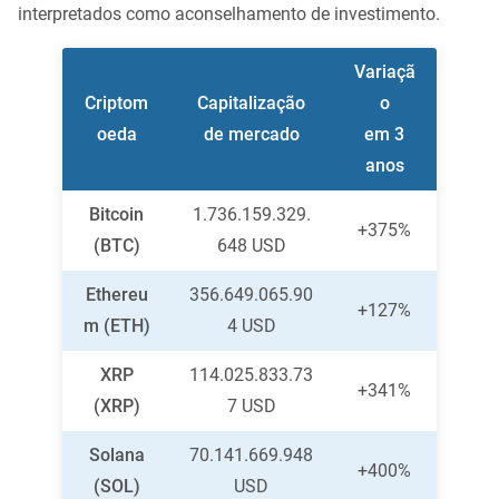
interpretados como aconselhamento de investimento.
Variaçã
Criptom
Capitalização
o
oeda
de mercado
em 3
anos
Bitcoin
1.736.159.329.
+375%
(BTC)
648 USD
Ethereu
356.649.065.90
+127%
m (ETH)
4 USD
XRP
114.025.833.73
+341%
(XRP)
7 USD
Solana
70.141.669.948
+400%
(SOL)
USD