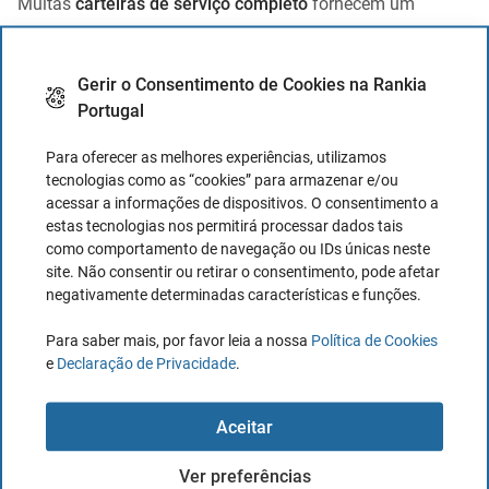
Muitas
carteiras de serviço completo
fornecem um
serviço offline para a sua carteira. No entanto, para
proteger adequadamente as suas passwords privadas e os
Gerir o Consentimento de Cookies na Rankia
ativos que estas protegem, não há mesmo outra opção
Portugal
senão utilizar uma
carteira fria
dedicada, controlada
exclusivamente por si.
Para oferecer as melhores experiências, utilizamos
tecnologias como as “cookies” para armazenar e/ou
acessar a informações de dispositivos. O consentimento a
Cold Wallet vs Hot Wallet
estas tecnologias nos permitirá processar dados tais
como comportamento de navegação ou IDs únicas neste
site. Não consentir ou retirar o consentimento, pode afetar
Se considera enveredar pelo mundo das
criptomoedas
, é
negativamente determinadas características e funções.
essencial que entenda o que difere estas duas carteiras.
Para saber mais, por favor leia a nossa
Política de Cookies
Com os fundos imediatamente necessários em mãos na
e
Declaração de Privacidade
.
carteira quente
e a maioria dos seus ativos offline com
segurança na
carteira fria
, tem tudo o que necessita para
Aceitar
concluir
transações seguras
de
criptomoedas
com
qualquer pessoa.
Ver preferências