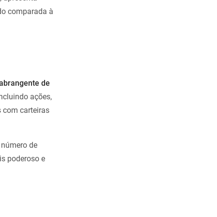
ndo comparada à
 abrangente de
ncluindo ações,
 com carteiras
r número de
is poderoso e