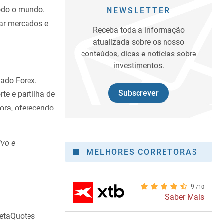
do o mundo.
NEWSLETTER
sar mercados e
Receba toda a informação
atualizada sobre os nosso
conteúdos, dicas e notícias sobre
investimentos.
cado Forex.
Subscrever
te e partilha de
ora, oferecendo
ivo e
MELHORES CORRETORAS
9
Saber Mais
MetaQuotes