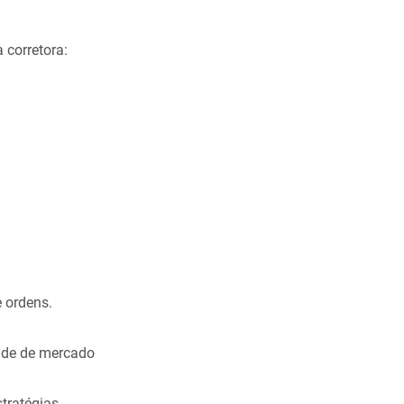
 corretora:
 ordens.
ade de mercado
tratégias.