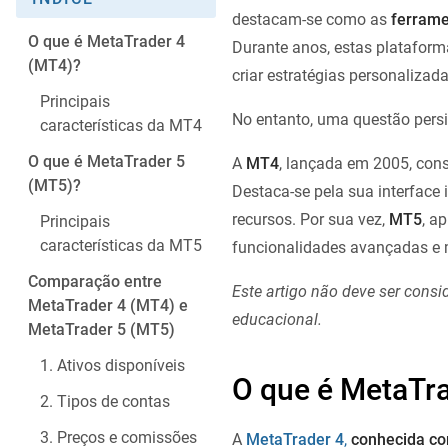
destacam-se como as
ferrame
O que é MetaTrader 4
Durante anos, estas plataform
(MT4)?
criar estratégias personalizada
Principais
No entanto, uma questão persi
características da MT4
O que é MetaTrader 5
A
MT4
, lançada em 2005, con
(MT5)?
Destaca-se pela sua interface 
recursos. Por sua vez,
MT5
, a
Principais
características da MT5
funcionalidades avançadas e m
Comparação entre
Este artigo não deve ser cons
MetaTrader 4 (MT4) e
educacional.
MetaTrader 5 (MT5)
1. Ativos disponíveis
O que é MetaTr
2. Tipos de contas
3. Preços e comissões
A
MetaTrader 4
,
conhecida c