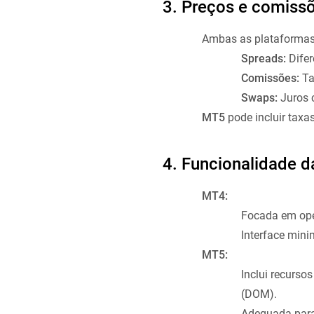
3. Preços e comiss
Ambas as plataformas 
Spreads:
Difer
Comissões:
Ta
Swaps:
Juros c
MT5
pode incluir taxa
4. Funcionalidade d
MT4:
Focada em oper
Interface mini
MT5:
Inclui recurs
(DOM).
Adequada para 