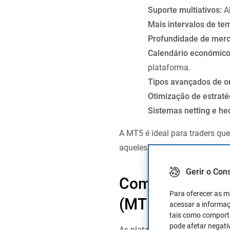
Suporte multiativos:
Ab
Mais intervalos de te
Profundidade de mer
Calendário económico
plataforma.
Tipos avançados de o
Otimização de estraté
Sistemas netting e he
A MT5 é ideal para traders q
aqueles que operam em múltip
Gerir o Con
Comparação ent
Para oferecer as m
(MT5)
acessar a informaç
tais como comporta
pode afetar negati
As plataformas
MetaTrader 4