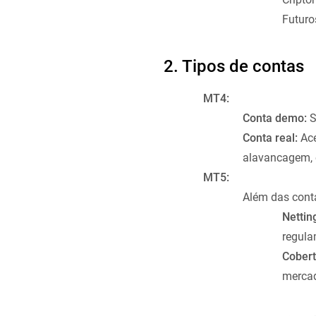
Futuro
2. Tipos de contas
MT4:
Conta demo:
S
Conta real:
Ace
alavancagem, e
MT5:
Além das conta
Nettin
regul
Cobert
mercad