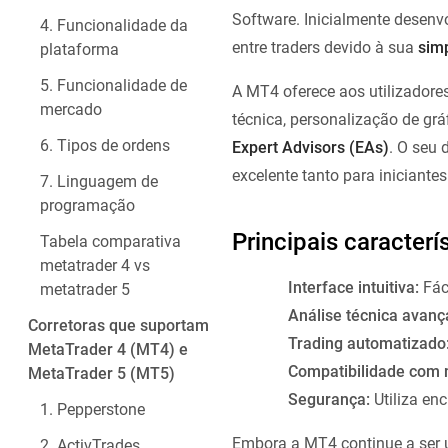
Software. Inicialmente desenv
4. Funcionalidade da
entre traders devido à sua
simp
plataforma
5. Funcionalidade de
A MT4 oferece aos utilizador
mercado
técnica, personalização de grá
6. Tipos de ordens
Expert Advisors (EAs)
. O seu 
excelente tanto para iniciante
7. Linguagem de
programação
Principais caracter
Tabela comparativa
metatrader 4 vs
Interface intuitiva:
Fáci
metatrader 5
Análise técnica avanç
Corretoras que suportam
Trading automatizado
MetaTrader 4 (MT4) e
Compatibilidade com m
MetaTrader 5 (MT5)
Segurança:
Utiliza en
1. Pepperstone
Embora a MT4 continue a ser u
2. ActivTrades