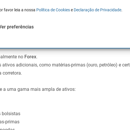
rsos robustos, mas diferem em funcionalidades específicas qu
or favor leia a nossa
Política de Cookies
e
Declaração de Privacidade
.
o com o perfil e as necessidades do trader.
Ver preferências
s
palmente no
Forex
.
 ativos adicionais, como matérias-primas (ouro, petróleo) e cert
 corretora.
te a uma gama mais ampla de ativos:
s bolsistas
as-primas
omoedas