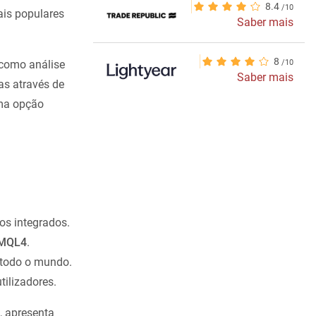
8.4
ais populares
Saber mais
8
 como análise
Saber mais
as através de
uma opção
os integrados.
MQL4
.
 todo o mundo.
tilizadores.
, apresenta