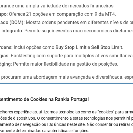
range uma ampla variedade de mercados financeiros.
mpo:
Oferece 21 opções em comparação com 9 da MT4.
cado (DOM):
Mostra ordens pendentes em diferentes níveis de p
 integrado:
Permite seguir eventos macroeconómicos diretame
rdens:
Inclui opções como
Buy Stop Limit
e
Sell Stop Limit
.
gias:
Backtesting com suporte para múltiplos ativos simultane
dging:
Permite maior flexibilidade na gestão de posições.
ue procuram uma abordagem mais avançada e diversificada, esp
los mercados ou necessitam de ferramentas analíticas mais c
sentimento de Cookies na Rankia Portugal
re MetaTrader 4 (MT4) e MetaTra
elhores experiências, utilizamos tecnologias como as “cookies” para ar
ões de dispositivos. O consentimento a estas tecnologias nos permitirá
mento de navegação ou IDs únicas neste site. Não consentir ou retirar 
vamente determinadas características e funções.
 (MT4)
e
MetaTrader 5 (MT5)
são amplamente reconhecidas n