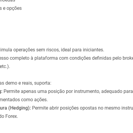
s e opções
imula operações sem riscos, ideal para iniciantes.
sso completo à plataforma com condições definidas pelo broke
tc.).
s demo e reais, suporta:
g:
Permite apenas uma posição por instrumento, adequado par
amentados como ações.
ura (Hedging):
Permite abrir posições opostas no mesmo instru
o Forex.