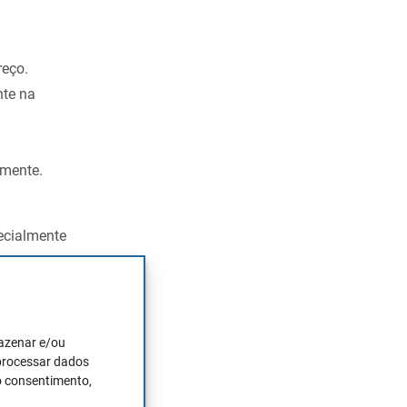
reço.
nte na
amente.
ecialmente
ompletas.
der 5
mazenar e/ou
 processar dados
o consentimento,
o mundo do