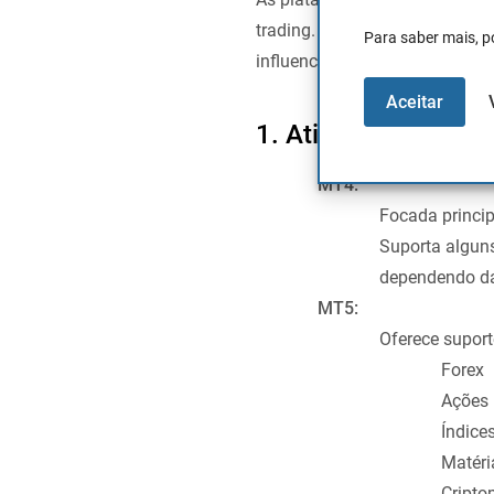
trading. Ambas oferecem recu
Para saber mais, p
influenciar a escolha de acord
Aceitar
1. Ativos disponívei
MT4:
Focada princi
Suporta alguns
dependendo da
MT5:
Oferece supor
Forex
Ações
Índice
Matéri
Cript