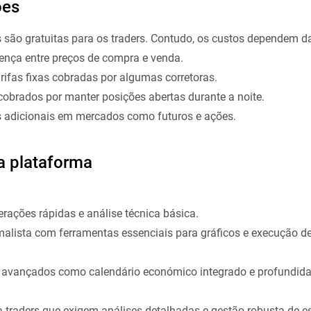
ões
são gratuitas para os traders. Contudo, os custos dependem da
ença entre preços de compra e venda.
rifas fixas cobradas por algumas corretoras.
obrados por manter posições abertas durante a noite.
s adicionais em mercados como futuros e ações.
a plataforma
ações rápidas e análise técnica básica.
malista com ferramentas essenciais para gráficos e execução de
os avançados como calendário económico integrado e profundid
traders que exigem análises detalhadas e gestão robusta de es