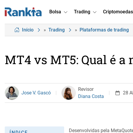
Bolsa
Trading
Criptomoedas
Início
»
Trading
»
Plataformas de trading
MT4 vs MT5: Qual é a 
Revisor
Jose V. Gascó
28 A
Diana Costa
Desenvolvidas pela MetaQuot
ÍNDICE