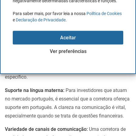
negativamente determinadas características e funções.
e atencioso é vital. Aqui estão algumas considerações ao
avaliar o suporte oferecido por uma corretora:
Para saber mais, por favor leia a nossa
Política de Cookies
e
Declaração de Privacidade
.
Disponibilidade em horários-chave:
Certifique-se de que o
serviço de atendimento ao cliente está disponível durante
Aceitar
os horários de mercado. Afinal, é nesses momentos que
Ver preferências
você mais pode necessitar de assistência, seja para
esclarecer dúvidas sobre uma operação, resolver um
problema técnico ou obter informações sobre um ativo
específico.
Suporte na língua materna:
Para investidores que atuam
no mercado português, é essencial que a corretora ofereça
suporte em português. A clareza na comunicação é vital,
especialmente quando se trata de questões financeiras.
Variedade de canais de comunicação:
Uma corretora de