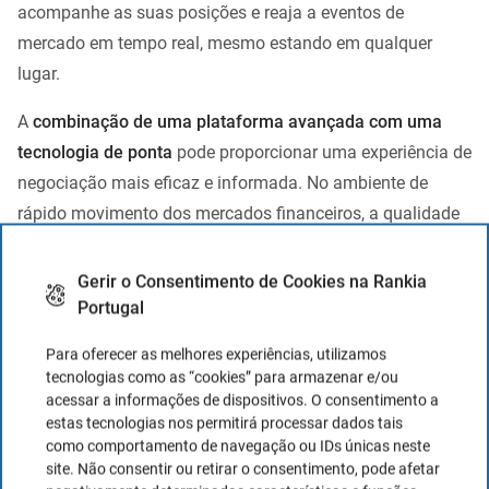
acompanhe as suas posições e reaja a eventos de
mercado em tempo real, mesmo estando em qualquer
lugar.
A
combinação de uma plataforma avançada com uma
tecnologia de ponta
pode proporcionar uma experiência de
negociação mais eficaz e informada. No ambiente de
rápido movimento dos mercados financeiros, a qualidade
e a eficiência da tecnologia utilizada podem ser fatores
determinantes para o sucesso de um investidor.
Gerir o Consentimento de Cookies na Rankia
Portugal
Para oferecer as melhores experiências, utilizamos
Atendimento ao cliente
tecnologias como as “cookies” para armazenar e/ou
acessar a informações de dispositivos. O consentimento a
O
mundo dos investimentos
, embora emocionante,
pode
estas tecnologias nos permitirá processar dados tais
também ser complexo e desafiador
. Em momentos
como comportamento de navegação ou IDs únicas neste
site. Não consentir ou retirar o consentimento, pode afetar
cruciais, ter um serviço de atendimento ao cliente eficiente