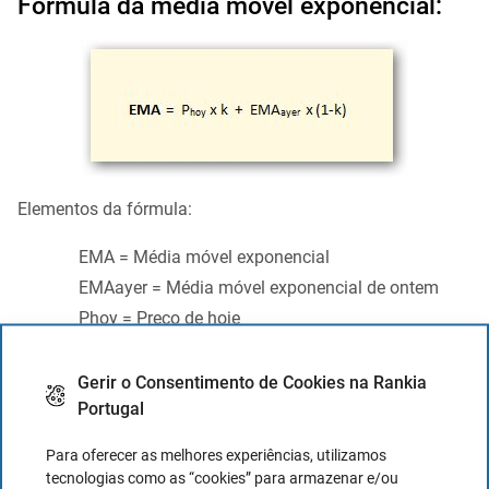
Fórmula da média móvel exponencial:
Elementos da fórmula:
EMA = Média móvel exponencial
EMAayer = Média móvel exponencial de ontem
Phoy = Preço de hoje
N = Número de dias na média móvel exponencial
K = 2 / (N+1)
Gerir o Consentimento de Cookies na Rankia
Portugal
Limitações da média móvel
Para oferecer as melhores experiências, utilizamos
tecnologias como as “cookies” para armazenar e/ou