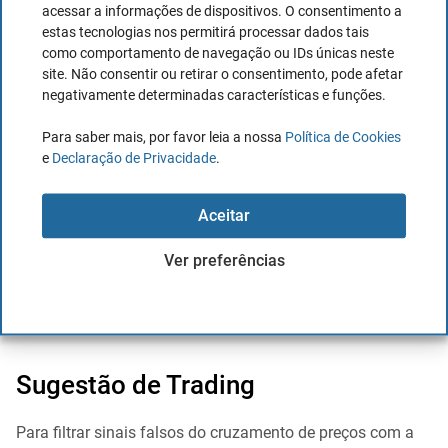
simples
acessar a informações de dispositivos. O consentimento a
estas tecnologias nos permitirá processar dados tais
Uma
limitação da MMS é que ela é modificada até duas
como comportamento de navegação ou IDs únicas neste
site. Não consentir ou retirar o consentimento, pode afetar
vezes a partir de cada ponto de dados.
Ao incluir um novo
negativamente determinadas características e funções.
preço para a média móvel, algo positivo, o que se procura
é precisamente que a média possa indicar as alterações
Para saber mais, por favor leia a nossa
Política de Cookies
e
Declaração de Privacidade
.
no preço.
A limitação ocorre quando a MMS muda novamente
Aceitar
quando um preço anterior é removido no final do período
Ver preferências
abrangido pela média. Esta é uma dificuldade, pois pode
indicar um sinal falso se o valor que emerge for grande ou
pequeno.
Sugestão de Trading
Para filtrar sinais falsos do cruzamento de preços com a