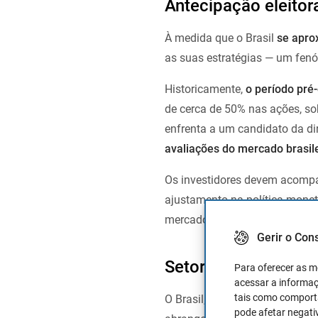
Antecipação eleitor
À medida que o Brasil
se aprox
as suas estratégias — um fen
Historicamente,
o período pré
de cerca de 50% nas ações, so
enfrenta a um candidato da dir
avaliações do mercado brasil
Os investidores devem acompa
ajustamento na política monet
mercado. Assim, apesar da vol
Gerir o Con
Setores-chave na ec
Para oferecer as m
acessar a informaç
tais como comporta
O Brasil, com o seu vasto terri
pode afetar negati