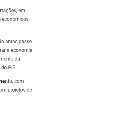
rtações, em
 e económicos,
do antecipasse
onar a economia
umento da
 do PIB.
ime
nto, com
com projetos de