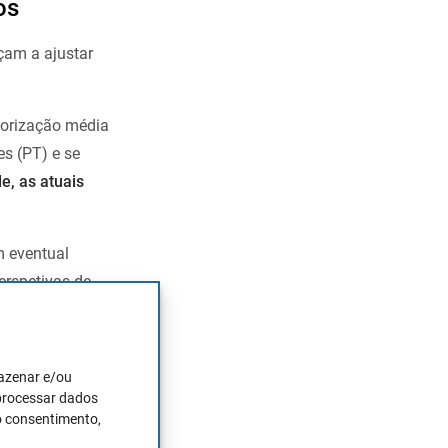
os
çam a ajustar
orização média
s (PT) e se
e, as atuais
m eventual
erspetivas de
mazenar e/ou
 processar dados
o consentimento,
rsificada,
que