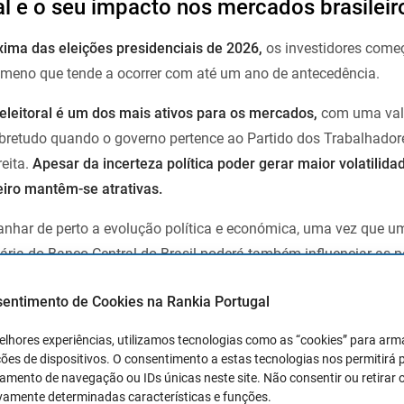
al e o seu impacto nos mercados brasileir
ima das eleições presidenciais de 2026,
os investidores come
ómeno que tende a ocorrer com até um ano de antecedência.
-eleitoral é um dos mais ativos para os mercados,
com uma val
bretudo quando o governo pertence ao Partido dos Trabalhadore
eita.
Apesar da incerteza política poder gerar maior volatilidad
eiro mantêm-se atrativas.
nhar de perto a evolução política e económica, uma vez que u
ária do Banco Central do Brasil poderá também influenciar as p
atilidade, as oportunidades para 2025 continuam promissoras.
sentimento de Cookies na Rankia Portugal
onomia brasileira
elhores experiências, utilizamos tecnologias como as “cookies” para ar
ões de dispositivos. O consentimento a estas tecnologias nos permitirá
mento de navegação ou IDs únicas neste site. Não consentir ou retirar 
tório e abundantes recursos naturais,
possui uma economia dive
vamente determinadas características e funções.