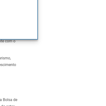
undial de café
ústria mineira
 Unidos. A
nte com o
urismo,
rescimento
 a Bolsa de