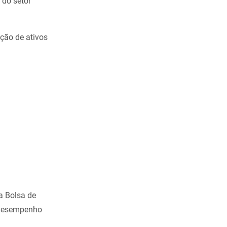
 do setor
ção de ativos
ga Bolsa de
 desempenho