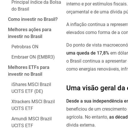
Principal índice da Bolsa
interno e por estímulos fisca
do Brasil
orçamental e de uma dívida púb
Como investir no Brasil?
A inflação continua a represen
Melhores ações para
elevados como forma de a con
investir no Brasil
Do ponto de vista macroeconó
Petrobras ON
uma queda de 17,8%
em dólare
Embraer ON (EMBR3)
o Brasil continua a apresentar
Melhores ETFs para
como energias renováveis, infr
investir no Brasil
iShares MSCI Brazil
Uma visão geral da 
UCITS ETF (DE)
Desde a sua independência em
Xtrackers MSCI Brazil
UCITS ETF
beneficiou de um crescimento
agrícola. No entanto,
as décad
Amundi MSCI Brazil
dívida externa.
UCITS ETF