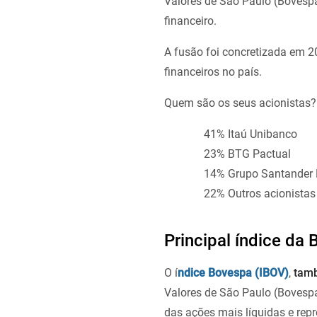
Valores de São Paulo (Bovespa
financeiro.
A fusão foi concretizada em 2
financeiros no país.
Quem são os seus acionistas?
41% Itaú Unibanco
23% BTG Pactual
14% Grupo Santander B
22% Outros acionistas
Principal índice da 
O í
ndice Bovespa (IBOV)
,
tam
Valores de São Paulo (Bovesp
das ações mais líquidas e repr