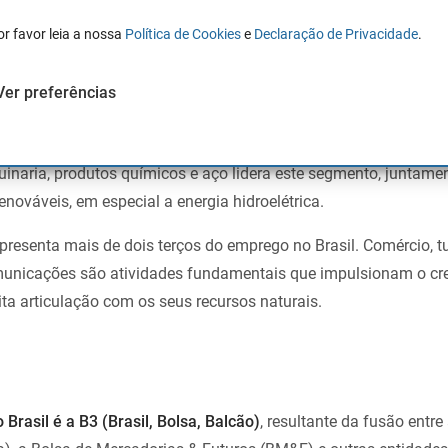
primário, secundário e terciário.
or favor leia a nossa
Política de Cookies
e
Declaração de Privacidade
.
a continua a ser um pilar essencial.
O país é o maior produtor m
as exportações de soja, cana-de-açúcar, citrinos e carne. A ind
Ver preferências
égico, com grandes reservas de ferro, carvão, ouro e petróleo.
gunda maior do continente americano,
apenas atrás dos Estados
naria, produtos químicos e aço lidera este segmento, juntame
nováveis, em especial a energia hidroelétrica.
representa mais de dois terços do emprego no Brasil. Comércio, t
comunicações são atividades fundamentais que impulsionam o c
ta articulação com os seus recursos naturais.
 Brasil é a B3 (Brasil, Bolsa, Balcão)
, resultante da fusão entre