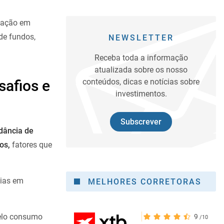
icação em
de fundos,
NEWSLETTER
Receba toda a informação
atualizada sobre os nosso
afios e
conteúdos, dicas e notícias sobre
investimentos.
Subscrever
dância de
os,
fatores que
mias em
MELHORES CORRETORAS
pelo consumo
9