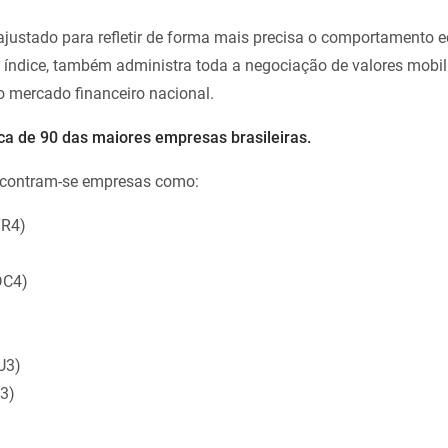
i ajustado para refletir de forma mais precisa o comportamento
o índice, também administra toda a negociação de valores mobili
do mercado financeiro nacional.
erca de 90 das maiores empresas brasileiras.
ncontram-se empresas como:
TR4)
DC4)
U3)
3)