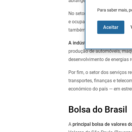
abrange atividades dos setores 
Para saber mais, p
No setor primário,
a agricultur
e ocupa posições de destaque n
Aceitar
também assume um papel estrat
A indústria brasileira é a se
produção de automóveis, maqui
desenvolvimento de energias re
Por fim, o setor dos serviços 
transportes, finanças e tele
económico do país — em estrei
Bolsa do Brasil
A
principal bolsa de valores do