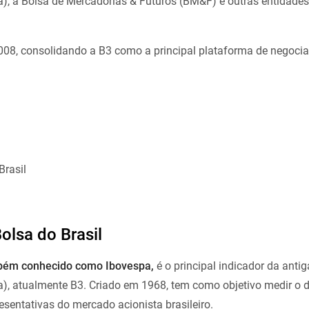
), a Bolsa de Mercadorias & Futuros (BM&F) e outras entidades
008, consolidando a B3 como a principal plataforma de negocia
rasil
Bolsa do Brasil
bém conhecido como Ibovespa,
é o principal indicador da anti
a), atualmente B3. Criado em 1968, tem como objetivo medir o
esentativas do mercado acionista brasileiro.