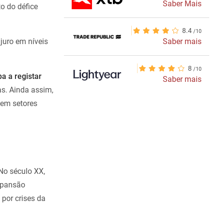
Saber Mais
o do défice
8.4
juro em níveis
Saber mais
8
a a registar
Saber mais
as. Ainda assim,
 em setores
 No século XX,
xpansão
por crises da