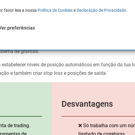
or favor leia a nossa
Política de Cookies
e
Declaração de Privacidade
.
ros, Forex, matérias-primas, obrigações e opções. No total, cer
Ver preferências
lui
indicadores próprios de money management e estratégias
istema de gráficos.
 estabelecer níveis de posição automáticos em função da tua t
zação e também criar
stop loss
e posições de saída.
Desvantagens
ta de trading.
❌ Só trabalha com um nú
rramentas de
limitado de corretoras.