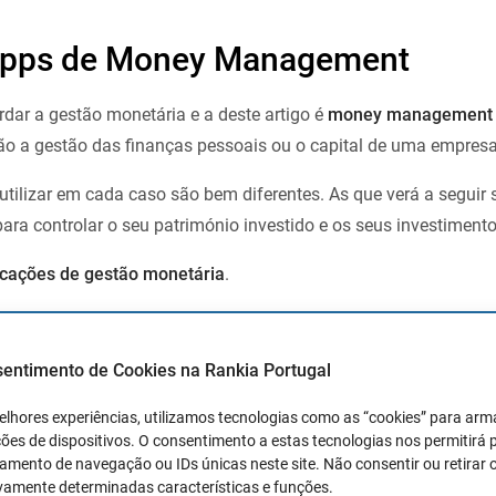
apps de Money Management
ar a gestão monetária e a deste artigo é
money management a
não a gestão das finanças pessoais ou o capital de uma empresa
tilizar em cada caso são bem diferentes. As que verá a seguir
 controlar o seu património investido e os seus investimento
icações de gestão monetária
.
sentimento de Cookies na Rankia Portugal
uma das plataformas de trading mais conhecidas
. Com mais d
elhores experiências, utilizamos tecnologias como as “cookies” para ar
0 ferramentas de análise técnica para desenvolver diferentes es
ões de dispositivos. O consentimento a estas tecnologias nos permitirá
mento de navegação ou IDs únicas neste site. Não consentir ou retirar 
vamente determinadas características e funções.