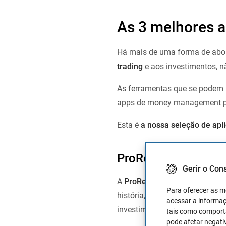
As 3 melhores 
Há mais de uma forma de abord
trading
e aos investimentos, 
As ferramentas que se podem u
apps de money management para
Esta é
a nossa seleção de apl
ProRealTime
Gerir o Con
A
ProRealTime
passa por ser
Para oferecer as m
história, conta com mais de 10
acessar a informaç
investimento.
tais como comporta
pode afetar negati