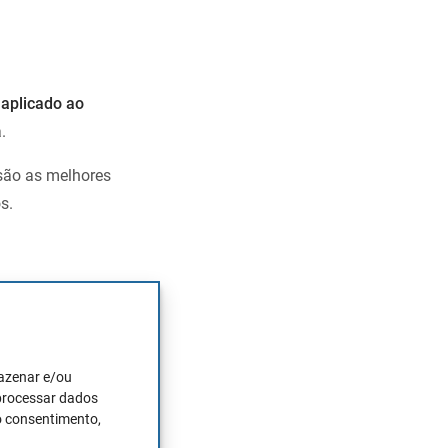
plicado ao
.
 são as melhores
s.
e 21 anos de
mazenar e/ou
tratégias de
 processar dados
o consentimento,