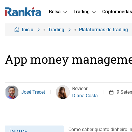
Bolsa
Trading
Criptomoedas
Início
»
Trading
»
Plataformas de trading
App money management
Revisor
José Trecet
9 Sete
Diana Costa
Como saber quanto dinheiro i
ÍNDICE