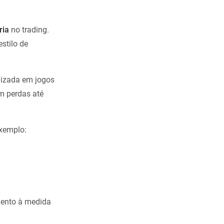
ria
no trading.
stilo de
lizada em jogos
m perdas até
exemplo:
mento à medida