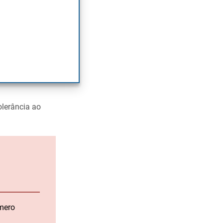
ca de 595.000
 concretas
que
olerância ao
mero