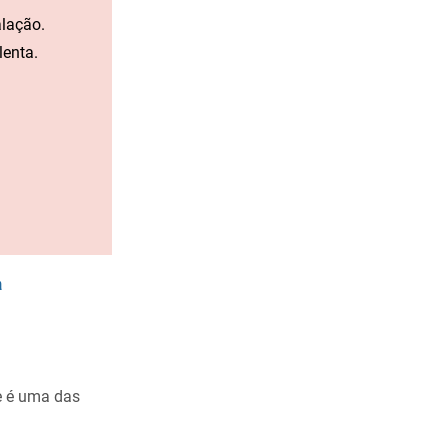
lação.
lenta.
a
ue é uma das