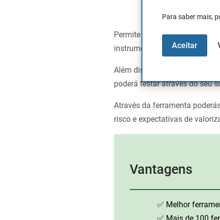
Para saber mais, p
Permite operar com ações, futu
Aceitar
instrumentos diferentes.
Além disso, o ProRealTime inc
poderá testar através do seu s
Através da ferramenta poderás
risco e expectativas de valori
Vantagens
✅ Melhor ferramen
✅ Mais de 100 fe