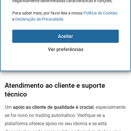
negativamente determinadas características e funções.
Taxas e comissões
Para saber mais, por favor leia a nossa
Política de Cookies
e
Declaração de Privacidade
.
Os
custos podem variar significativamente entre
diferentes plataformas de trading automático.
Algumas
Aceitar
cobram comissões por transacção, enquanto outras
Ver preferências
cobram uma taxa mensal. Compreenda a estrutura de
custos de qualquer plataforma antes de se comprometer
com ela.
Atendimento ao cliente e suporte
técnico
Um
apoio ao cliente de qualidade é crucial
, especialmente
se for novo no trading automático. Verifique se a
plataforma oferece apoio no seu idioma e se está