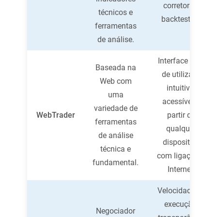
corretoras,
técnicos e
backtesting
ferramentas
de análise.
Interface fácil
Baseada na
de utilizar e
Web com
intuitiva,
uma
acessível a
variedade de
WebTrader
partir de
ferramentas
qualquer
de análise
dispositivo
técnica e
com ligação à
fundamental.
Internet.
Velocidade de
execução,
Negociador