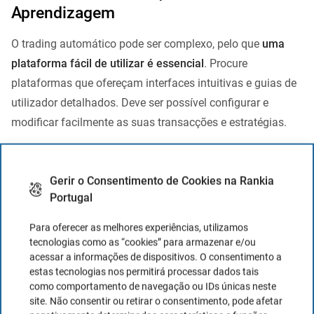
Aprendizagem
O trading automático pode ser complexo, pelo que
uma
plataforma fácil de utilizar é essencial
. Procure
plataformas que ofereçam interfaces intuitivas e guias de
utilizador detalhados. Deve ser possível configurar e
modificar facilmente as suas transacções e estratégias.
Segurança e privacidade
Gerir o Consentimento de Cookies na Rankia
Portugal
A segurança é fundamental em qualquer plataforma de
trading.
Certifique-se de que a plataforma que escolher
Para oferecer as melhores experiências, utilizamos
possui protocolos de segurança robustos para proteger os
tecnologias como as “cookies” para armazenar e/ou
acessar a informações de dispositivos. O consentimento a
seus dados e os seus investimentos. Isto inclui
estas tecnologias nos permitirá processar dados tais
encriptação de dados, autenticação de dois factores e
como comportamento de navegação ou IDs únicas neste
políticas de privacidade claras.
site. Não consentir ou retirar o consentimento, pode afetar