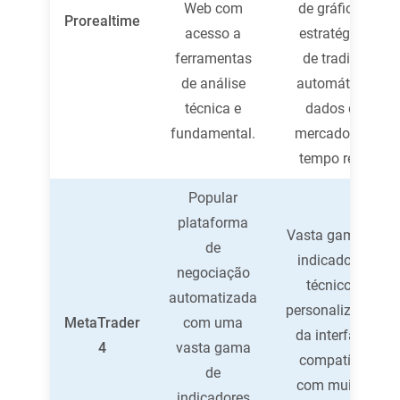
Web com
de gráficos,
Prorealtime
acesso a
estratégias
ferramentas
de trading
de análise
automático,
técnica e
dados de
fundamental.
mercado em
tempo real.
Popular
plataforma
Vasta gama de
de
indicadores
negociação
técnicos,
automatizada
personalização
MetaTrader
com uma
da interface,
4
vasta gama
compatível
de
com muitas
indicadores