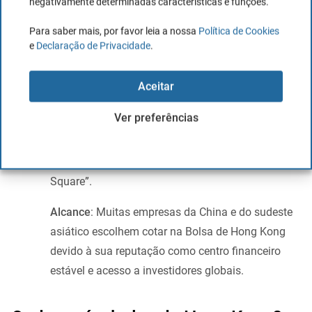
negativamente determinadas características e funções.
a China continental, a bolsa de Hong Kong tem
Para saber mais, por favor leia a nossa
Política de Cookies
sido influenciada por tudo o que acontece na
e
Declaração de Privacidade
.
China, tendo de facto sido afetada pelas
mudanças nas políticas chinesas e pelas reformas
Aceitar
financeiras.
Ver preferências
Arte e bolsa:
O edifício da Bolsa de Hong Kong é
uma obra arquitetónica que se destaca pelo seu
design moderno. É conhecido como “Exchange
Square”.
Alcance
: Muitas empresas da China e do sudeste
asiático escolhem cotar na Bolsa de Hong Kong
devido à sua reputação como centro financeiro
estável e acesso a investidores globais.