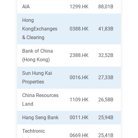
AIA
1299.HK
88,01B
Hong
KongExchanges
0388.HK
41,83B
& Clearing
Bank of China
2388.HK
32,52B
(Hong Kong)
Sun Hung Kai
0016.HK
27,33B
Properties
China Resources
1109.HK
26,58B
Land
Hang Seng Bank
0011.HK
25,94B
Techtronic
0669.HK
25,41B