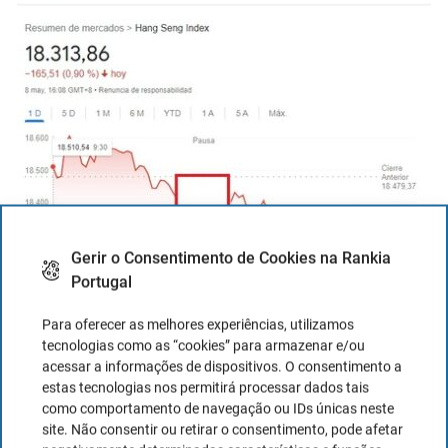
Gerir o Consentimento de Cookies na Rankia
Portugal
Para oferecer as melhores experiências, utilizamos
tecnologias como as “cookies” para armazenar e/ou
acessar a informações de dispositivos. O consentimento a
Exemplo de pausa para almoço na Hong Kong Stock
estas tecnologias nos permitirá processar dados tais
Exchange
como comportamento de navegação ou IDs únicas neste
site. Não consentir ou retirar o consentimento, pode afetar
Influência chinesa:
Devido à sua proximidade com