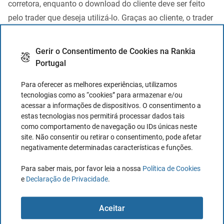
corretora, enquanto o download do cliente deve ser feito
pelo trader que deseja utilizá-lo. Graças ao cliente, o trader
pode ver as cotações em tempo real, fazer as suas
encomendas e gerir a sua conta. O software cliente é
Gerir o Consentimento de Cookies na Rankia
executado no sistema operativo Windows e obteve um
Portugal
sucesso verdadeiramente sem precedentes.
Para oferecer as melhores experiências, utilizamos
tecnologias como as “cookies” para armazenar e/ou
Muitos utilizadores apreciam, por exemplo, a possibilidade
acessar a informações de dispositivos. O consentimento a
de executar consultores especializados produzidos por
estas tecnologias nos permitirá processar dados tais
terceiros. Outros porque o consideram muito confiável.
como comportamento de navegação ou IDs únicas neste
site. Não consentir ou retirar o consentimento, pode afetar
MT5 é provavelmente o futuro do comércio de retalho.
negativamente determinadas características e funções.
Vamos descobrir o que há de tão especial nessa
plataforma renovada:
Para saber mais, por favor leia a nossa
Política de Cookies
e
Declaração de Privacidade
.
Cobertura permitida
Sem regras FIFO
Aceitar
Calendário fundamental integrado