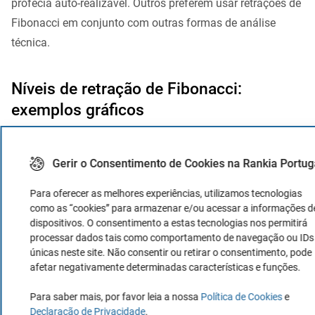
profecia auto-realizável. Outros preferem usar retrações de
Fibonacci em conjunto com outras formas de análise
técnica.
Níveis de retração de Fibonacci:
exemplos gráficos
Adicionemos as várias linhas de retração de Fibonacci ao
gráfico abaixo.
A ideia é simples: num movimento
Gerir o Consentimento de Cookies na Rankia Portug
descendente, as linhas de retração de Fibonacci atuam
Para oferecer as melhores experiências, utilizamos tecnologias
como linhas de suporte. Por outro lado, num movimento
como as “cookies” para armazenar e/ou acessar a informações d
ascendente, eles atuam como resistência. Digamos que o
dispositivos. O consentimento a estas tecnologias nos permitirá
processar dados tais como comportamento de navegação ou IDs
preço quebrou o suporte no nível de retração de 23,6%,
únicas neste site. Não consentir ou retirar o consentimento, pode
então a próxima linha de suporte estará no nível de
afetar negativamente determinadas características e funções.
retração de 38,2%. Então, apenas o nível de 50%
Para saber mais, por favor leia a nossa
Política de Cookies
e
permanece até que o preço retorne ao fundo do intervalo.
Declaração de Privacidade
.