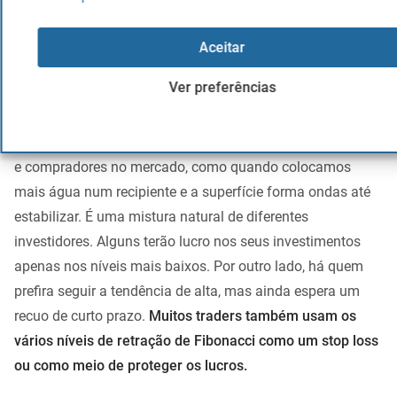
Como observará no gráfico do índice E-Mini S&P 500, o
suporte da linha de tendência continua a aumentar. O que
Aceitar
acabamos vendo é que a tendência está a ficar cada vez
mais forte.
Ver preferências
Obviamente, haverá momentos em que o declínio será
temporário, sendo apenas um reequilíbrio entre vendedores
e compradores no mercado, como quando colocamos
mais água num recipiente e a superfície forma ondas até
estabilizar. É uma mistura natural de diferentes
investidores. Alguns terão lucro nos seus investimentos
apenas nos níveis mais baixos. Por outro lado, há quem
prefira seguir a tendência de alta, mas ainda espera um
recuo de curto prazo.
Muitos traders também usam os
vários níveis de retração de Fibonacci como um stop loss
ou como meio de proteger os lucros.