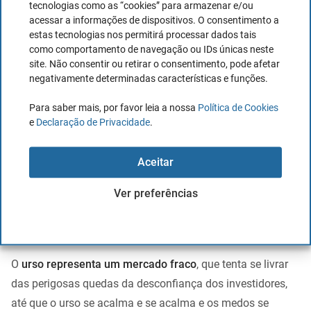
tecnologias como as “cookies” para armazenar e/ou
é uma delas:
acessar a informações de dispositivos. O consentimento a
estas tecnologias nos permitirá processar dados tais
Aparentemente, o termo bearish (bear) começou a ser
como comportamento de navegação ou IDs únicas neste
usado em Nova York, quando
a venda de ações ao ar livre
site. Não consentir ou retirar o consentimento, pode afetar
ainda era legal
, e então era muito popular ouvir o
negativamente determinadas características e funções.
provérbio que dizia:
“não é prudente vender a pele do
Para saber mais, por favor leia a nossa
Política de Cookies
urso antes de caçar”
. Algumas das teorias
que levam à
e
Declaração de Privacidade
.
conclusão de que o urso é pessimista
se devem ao facto
de que o urso é
um animal nobre e conservador
, no
Aceitar
inverno, o que representa o momento mais difícil quando o
Ver preferências
frio e a falta de comida são o tónico geral, um tempo difícil
que será temporário, mas ocorrerá sem remédio,
ao qual o
urso está bem-adaptado.
O
urso representa um mercado fraco
, que tenta se livrar
das perigosas quedas da desconfiança dos investidores,
até que o urso se acalma e se acalma e os medos se