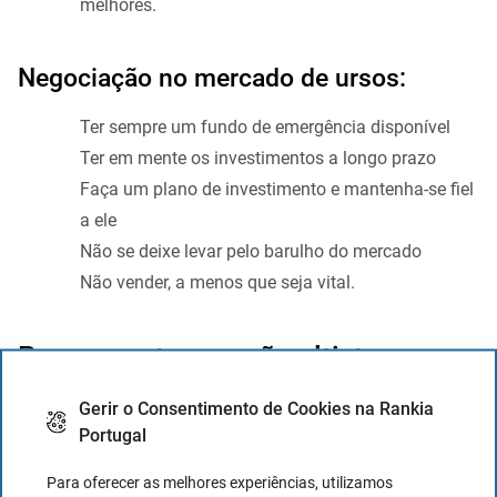
melhores.
Negociação no mercado de ursos:
Ter sempre um fundo de emergência disponível
Ter em mente os investimentos a longo prazo
Faça um plano de investimento e mantenha-se fiel
a ele
Não se deixe levar pelo barulho do mercado
Não vender, a menos que seja vital.
Porque os touros são altistas e os
ursos são baixistas?
Gerir o Consentimento de Cookies na Rankia
Portugal
A verdade é que ninguém sabe realmente, mas como para
quase todas as histórias, existem diferentes teorias e esta
Para oferecer as melhores experiências, utilizamos