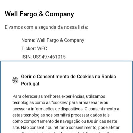
Well Fargo & Company
E vamos com a segunda da nossa lista:
Nome
: Well Fargo & Company
Ticker:
WFC
ISIN
: US9497461015
Setor:
financeiro
Gerir o Consentimento de Cookies na Rankia
Wells Fargo é um desses bancos bem-sucedidos no que
Portugal
diz respeito à diversificação dos seus ativos, além de ser o
quinto no setor financeiro. Com um aumento próximo de
Para oferecer as melhores experiências, utilizamos
tecnologias como as “cookies” para armazenar e/ou
30% no que vai de 2024
, analistas do UBS antecipam que
acessar a informações de dispositivos. O consentimento a
grandes bancos como Wells Fargo poderiam beneficiar-se
estas tecnologias nos permitirá processar dados tais
de
regulamentações de capital e liquidez menos
como comportamento de navegação ou IDs únicas neste
site. Não consentir ou retirar o consentimento, pode afetar
rigorosas
sob a nova liderança da administração Trump.