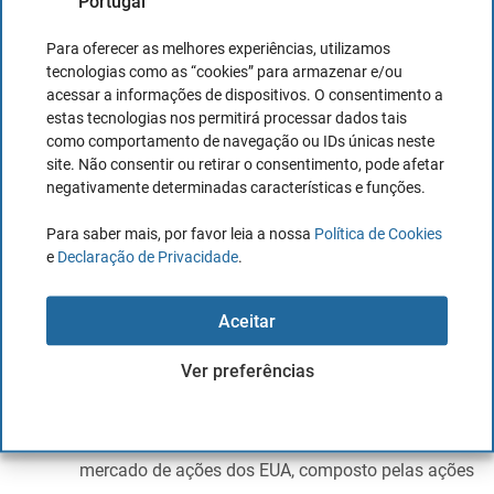
Portugal
Diversificação
: onde um ETF pode imitar o
desempenho de um índice, segmento(s) de
Para oferecer as melhores experiências, utilizamos
mercado ou estilo(s) de investimento.
tecnologias como as “cookies” para armazenar e/ou
Taxas mais baixas:
os ETFs, geridos
acessar a informações de dispositivos. O consentimento a
estas tecnologias nos permitirá processar dados tais
passivamente, têm custos muito mais baixos em
como comportamento de navegação ou IDs únicas neste
comparação com os fundos geridos ativamente.
site. Não consentir ou retirar o consentimento, pode afetar
Negociar como uma ação
: os ETFs têm o
negativamente determinadas características e funções.
comportamento comercial e a liquidez das ações
Para saber mais, por favor leia a nossa
Política de Cookies
no mercado, permitindo uma fácil compra e venda.
e
Declaração de Privacidade
.
Características do ETF na DEGIRO
Aceitar
Descrição
: O rastreador da Vanguard procura
Ver preferências
acompanhar o desempenho do índice Standard &
Poor’s 500 (“S&P 500”), uma referência
amplamente reconhecida do desempenho do
mercado de ações dos EUA, composto pelas ações