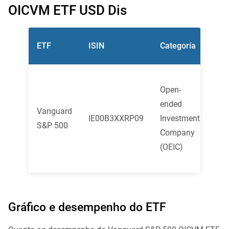
OICVM ETF USD Dis
So
ETF
ISIN
Categoría
ges
Bro
Open-
Har
ended
Fu
Vanguard
IE00B3XXRP09
Investment
Adm
S&P 500
Company
Ser
(OEIC)
(Ir
Lim
Gráfico e desempenho do ETF