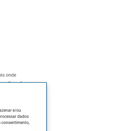
eis onde
os ativos
, fazer
mazenar e/ou
 processar dados
o consentimento,