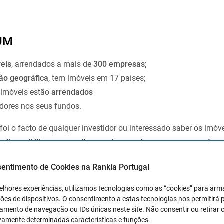
RUM
eis
, arrendados a mais de
300 empresas;
ção geográfica
, tem imóveis em 17 países;
 imóveis estão
arrendados
idores nos seus fundos.
foi o facto de qualquer investidor ou interessado saber os imóv
disponibiliza no seu site uma área onde consegue encontrar 
ia, arrendatários, país e quando foi adquirido.
sentimento de Cookies na Rankia Portugal
elhores experiências, utilizamos tecnologias como as “cookies” para ar
ões de dispositivos. O consentimento a estas tecnologias nos permitirá
mento de navegação ou IDs únicas neste site. Não consentir ou retirar 
vamente determinadas características e funções.