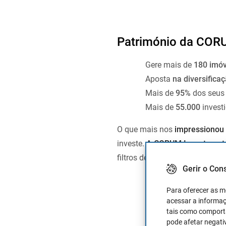
Património da CO
Gere mais de
180 imóv
Aposta
na diversifica
Mais de
95%
dos seus
Mais de
55.000
invest
O que mais nos
impressionou
investe.
A CORUM Investments 
filtros de pesquisa por tipolog
Gerir o Con
Para oferecer as m
acessar a informaç
tais como comporta
pode afetar negati