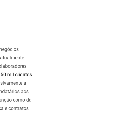
 negócios
, atualmente
olaboradores
e
50 mil clientes
usivamente a
endatários aos
utenção como da
ça e contratos