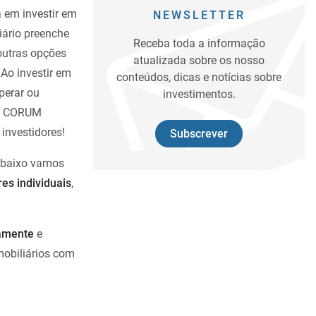
 em investir em
NEWSLETTER
iário preenche
Receba toda a informação
 outras opções
atualizada sobre os nosso
 Ao investir em
conteúdos, dicas e notícias sobre
perar ou
investimentos.
 a CORUM
investidores!
Subscrever
m baixo vamos
res individuais
,
amente
e
obiliários com