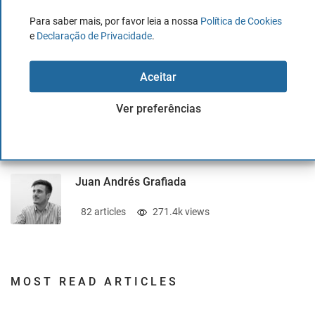
Diana Costa
Para saber mais, por favor leia a nossa
Política de Cookies
e
Declaração de Privacidade
.
417 articles
915.5k views
Aceitar
Jose V. Gascó
Ver preferências
122 articles
388.4k views
Juan Andrés Grafiada
82 articles
271.4k views
MOST READ ARTICLES