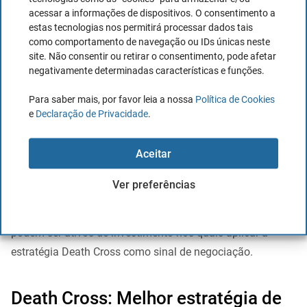
tendem a ter preços estáveis. Um death cross pode
acessar a informações de dispositivos. O consentimento a
antecipar uma queda significativa no preço das cotações
estas tecnologias nos permitirá processar dados tais
como comportamento de navegação ou IDs únicas neste
site. Não consentir ou retirar o consentimento, pode afetar
Em qualquer caso, é importante considerar que as ações
negativamente determinadas características e funções.
são mais voláteis do que obrigações ou matérias-primas,
portanto, podem ocorrer circunstâncias de falso sinal.
Para saber mais, por favor leia a nossa
Política de Cookies
e
Declaração de Privacidade
.
Ouro:
Outro ativo também é o ouro. Ao contrário das
ações, o ouro é relativamente seguro e não está sujeito a
Aceitar
mudanças no mercado.
Ver preferências
Outras opções, como os principais pares de divisas ou
mesmo ETFs de índices, ou setores de baixa volatilidade,
podem ser ativos de investimento nos quais aplicar a
estratégia Death Cross como sinal de negociação.
Death Cross: Melhor estratégia de