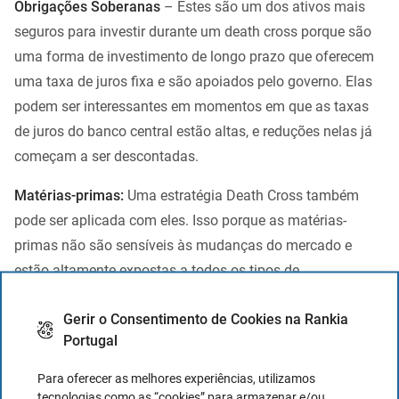
Obrigações Soberanas
– Estes são um dos ativos mais
seguros para investir durante um death cross porque são
uma forma de investimento de longo prazo que oferecem
uma taxa de juros fixa e são apoiados pelo governo. Elas
podem ser interessantes em momentos em que as taxas
de juros do banco central estão altas, e reduções nelas já
começam a ser descontadas.
Matérias-primas:
Uma estratégia Death Cross também
pode ser aplicada com eles. Isso porque as matérias-
primas não são sensíveis às mudanças do mercado e
estão altamente expostas a todos os tipos de
condicionantes: geopolíticas, climáticas… , o que aumenta
Gerir o Consentimento de Cookies na Rankia
significativamente a produção (e baixa o seu preço) do
Portugal
qual não sabíamos. Lembre-se: O preço desconta tudo.
Para oferecer as melhores experiências, utilizamos
Ações:
Outro ativo interessante. Acima de tudo, esses
tecnologias como as “cookies” para armazenar e/ou