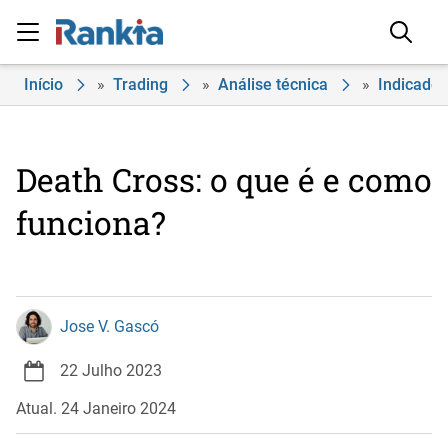
Início
»
Trading
»
Análise técnica
»
Indicador
Death Cross: o que é e como
funciona?
Jose V. Gascó
22 Julho 2023
Atual. 24 Janeiro 2024