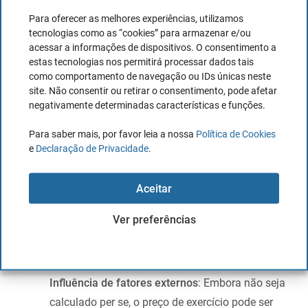
ativo.
Para oferecer as melhores experiências, utilizamos
Out of the money (OTM)
: O preço de
tecnologias como as “cookies” para armazenar e/ou
acessar a informações de dispositivos. O consentimento a
exercício está longe do preço atual, o que
estas tecnologias nos permitirá processar dados tais
significa que a opção tem menos valor
como comportamento de navegação ou IDs únicas neste
intrínseco.
site. Não consentir ou retirar o consentimento, pode afetar
negativamente determinadas características e funções.
In the money (ITM)
: O preço de exercício
está numa posição que já é rentável em
Para saber mais, por favor leia a nossa
Política de Cookies
comparação com o preço atual do ativo.
e
Declaração de Privacidade
.
Estratégia de investimento
: A escolha do preço de
exercício também dependerá da estratégia de
Aceitar
investimento que o investidor deseja seguir. Por
Ver preferências
exemplo, se procura proteção contra quedas,
poderá escolher um preço de exercício mais baixo
para uma opção de venda.
Influência de fatores externos
: Embora não seja
calculado per se, o preço de exercício pode ser