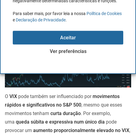
negativamente determinadas características e funções.
Repara, na imagem seguinte, como
em cada queda
acentuada do índice S&P 500
, o
VIX tende a disparar de
Para saber mais, por favor leia a nossa
Política de Cookies
e
Declaração de Privacidade
.
forma momentânea
.
Aceitar
Ver preferências
O
VIX
pode também ser influenciado por
movimentos
rápidos e significativos no S&P 500
, mesmo que esses
movimentos tenham
curta duração
. Por exemplo,
uma
queda súbita e expressiva num único dia
pode
provocar um
aumento proporcionalmente elevado no VIX
,