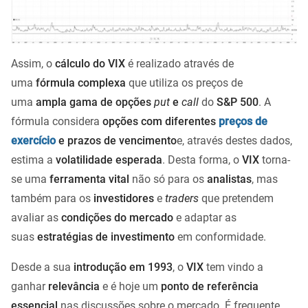
Assim, o
cálculo do VIX
é realizado através de
uma
fórmula complexa
que utiliza os preços de
uma
ampla gama de opções
put
e
call
do
S&P 500
. A
fórmula considera
opções com diferentes
preços de
exercício
e prazos de vencimento
e, através destes dados,
estima a
volatilidade esperada
. Desta forma, o
VIX
torna-
se uma
ferramenta vital
não só para os
analistas
, mas
também para os
investidores
e
traders
que pretendem
avaliar as
condições do mercado
e adaptar as
suas
estratégias de investimento
em conformidade.
Desde a sua
introdução em 1993
, o
VIX
tem vindo a
ganhar
relevância
e é hoje um
ponto de referência
essencial
nas discussões sobre o mercado. É frequente