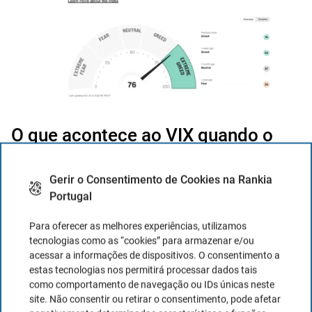
O que acontece ao VIX quando o
S&P 500 cai?
Gerir o Consentimento de Cookies na Rankia
Quando o
S&P 500
cai
, o
VIX tende a subir
devido
Portugal
ao
aumento da incerteza
e à
maior procura por
Para oferecer as melhores experiências, utilizamos
opções
put
, o que faz subir os
prémios
e a
volatilidade
tecnologias como as “cookies” para armazenar e/ou
implícita
. Um exemplo claro ocorreu em
março de 2020
,
acessar a informações de dispositivos. O consentimento a
durante a
crise da COVID-19
, quando a
forte queda do
estas tecnologias nos permitirá processar dados tais
como comportamento de navegação ou IDs únicas neste
mercado
fez com que o
VIX ultrapassasse os 80 pontos
.
site. Não consentir ou retirar o consentimento, pode afetar