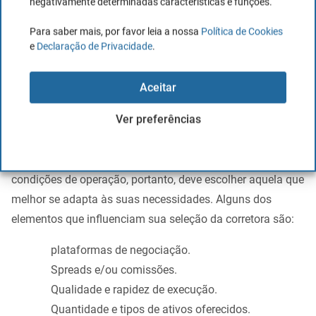
negativamente determinadas características e funções.
praticar seu sistema de negociação, aprender como
funcionam os indicadores, criar ou modificar suas
Para saber mais, por favor leia a nossa
Política de Cookies
e
Declaração de Privacidade
.
estratégias de negociação, tudo isso sem risco de dinheiro
real.
Aceitar
Quando estiver pronto,
mudar para uma conta real, fazer
Ver preferências
um primeiro depósito e começar a negociar em
Forex,
tendo acesso a uma ampla variedade de pares de
moedas. Nesse sentido, cada corretora oferece diferentes
condições de operação, portanto, deve escolher aquela que
melhor se adapta às suas necessidades. Alguns dos
elementos que influenciam sua seleção da corretora são:
plataformas de negociação.
Spreads e/ou comissões.
Qualidade e rapidez de execução.
Quantidade e tipos de ativos oferecidos.