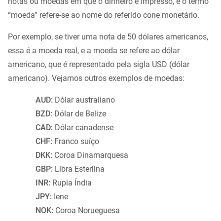
notas ou moedas em que o dinheiro é impresso, e o termo
“moeda” refere-se ao nome do referido cone monetário.
Por exemplo, se tiver uma nota de 50 dólares americanos,
essa é a moeda real, e a moeda se refere ao dólar
americano, que é representado pela sigla USD (dólar
americano). Vejamos outros exemplos de moedas:
AUD:
Dólar australiano
BZD:
Dólar de Belize
CAD:
Dólar canadense
CHF:
Franco suíço
DKK:
Coroa Dinamarquesa
GBP:
Libra Esterlina
INR:
Rupia Índia
JPY:
Iene
NOK:
Coroa Norueguesa