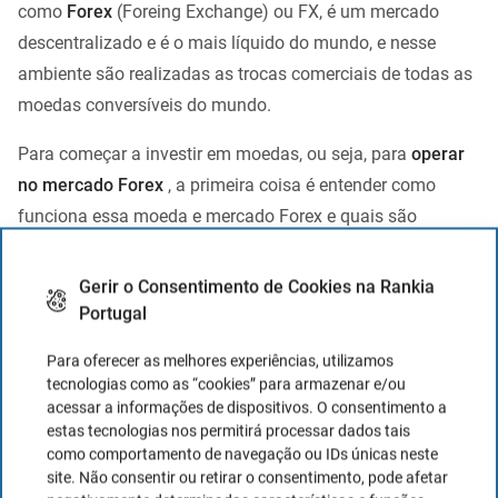
como
Forex
(Foreing Exchange) ou FX, é um mercado
descentralizado e é o mais líquido do mundo, e nesse
ambiente são realizadas as trocas comerciais de todas as
moedas conversíveis do mundo.
Para começar a investir em moedas, ou seja, para
operar
no mercado Forex
, a primeira coisa é entender como
funciona essa moeda e mercado Forex e quais são
as
bases de análise técnica e
negociação Forex
, já que
começou a operar sem saber como funciona o Forex pode
Gerir o Consentimento de Cookies na Rankia
levar à perda do capital investido.
Portugal
Feito isso, o próximo passo será
abrir uma conta em
Para oferecer as melhores experiências, utilizamos
tecnologias como as “cookies” para armazenar e/ou
uma
corretora online que esteja devidamente
acessar a informações de dispositivos. O consentimento a
regulamentada
.
A maioria das corretoras permite que
estas tecnologias nos permitirá processar dados tais
abra contas de teste, ou
contas demo
, nas quais pode
como comportamento de navegação ou IDs únicas neste
site. Não consentir ou retirar o consentimento, pode afetar
colocar em prática o conhecimento que adquiriu ou