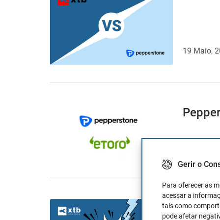
19 Maio, 
Pepper
9 Março, 
Gerir o Con
Para oferecer as m
acessar a informaç
Admira
tais como comporta
pode afetar negati