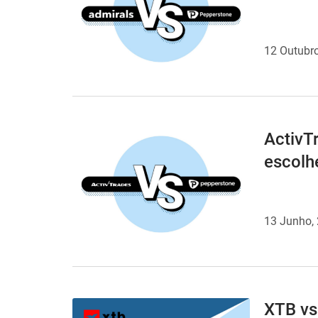
12 Outubr
ActivT
escolh
13 Junho,
XTB vs