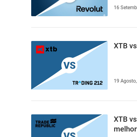
16 Setemb
XTB vs
19 Agosto
XTB vs
melhor