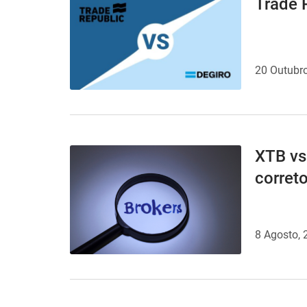
Trade 
20 Outubr
XTB vs
corret
8 Agosto, 