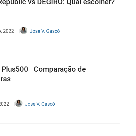
Republic vs DEGIRO: Qual escolher?
o, 2022
Jose V. Gascó
 Plus500 | Comparação de
oras
2022
Jose V. Gascó