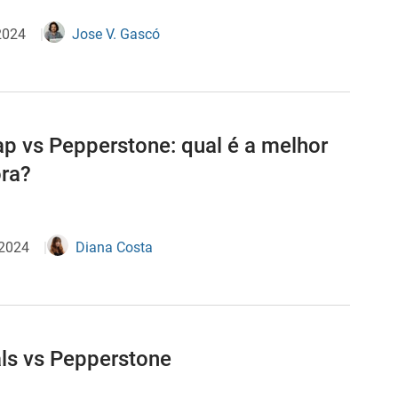
2024
Jose V. Gascó
ap vs Pepperstone: qual é a melhor
ora?
 2024
Diana Costa
ls vs Pepperstone