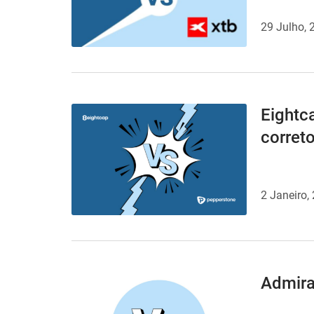
29 Julho, 
Eightc
corret
2 Janeiro,
Admira