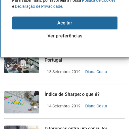
Para saber mais, por favor leia a nossa
Política de Cookies
e
Declaração de Privacidade
.
Como investir com ETFs alavancados
e inversos?
Aceitar
10 Outubro, 2019
Diana Costa
Ver preferências
Os melhores fundos imobiliários em
Portugal
18 Setembro, 2019
Diana Costa
Índice de Sharpe: o que é?
14 Setembro, 2019
Diana Costa
Diferenças entre um consultor