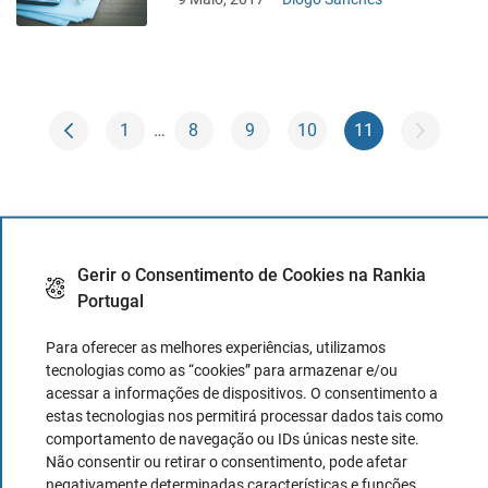
1
…
8
9
10
11
LATEST PUBLISHED ARTICLES
Gerir o Consentimento de Cookies na Rankia
Portugal
Onde guardar o fundo de emergência?
Para oferecer as melhores experiências, utilizamos
tecnologias como as “cookies” para armazenar e/ou
20 Outubro, 2020
Juan Andrés Grafiada
acessar a informações de dispositivos. O consentimento a
estas tecnologias nos permitirá processar dados tais como
comportamento de navegação ou IDs únicas neste site.
Não consentir ou retirar o consentimento, pode afetar
O que são fundos do mercado
negativamente determinadas características e funções.
monetário?