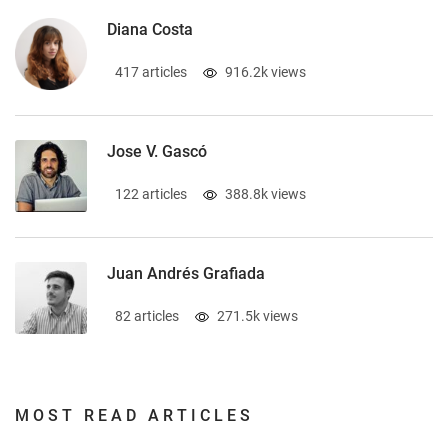
Diana Costa
417 articles
916.2k views
Jose V. Gascó
122 articles
388.8k views
Juan Andrés Grafiada
82 articles
271.5k views
MOST READ ARTICLES