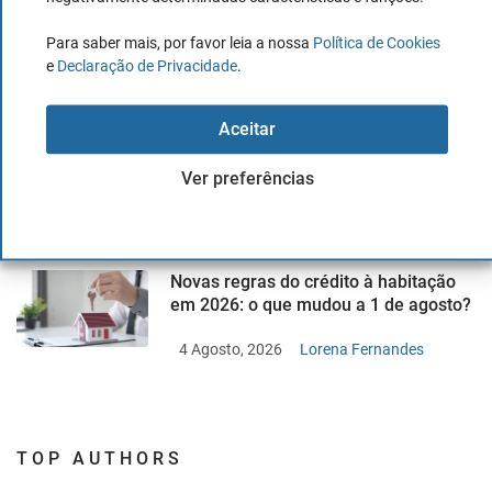
Para saber mais, por favor leia a nossa
26 Março, 2021
Diana Costa
Política de Cookies
e
Declaração de Privacidade
.
Certificados de Aforro em agosto de
Aceitar
2026: taxa sobe para 2,474%
Ver preferências
5 Agosto, 2026
Lorena Fernandes
Novas regras do crédito à habitação
em 2026: o que mudou a 1 de agosto?
4 Agosto, 2026
Lorena Fernandes
TOP AUTHORS