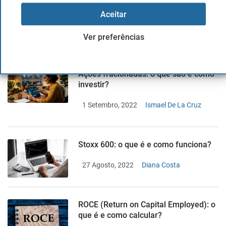
Volatilidade: o que é e como afeta os
investimentos
Aceitar
6 Setembro, 2022
Diogo Sanches
Ver preferências
Ações fracionadas: o que são e como
investir?
1 Setembro, 2022
Ismael De La Cruz
Stoxx 600: o que é e como funciona?
27 Agosto, 2022
Diana Costa
ROCE (Return on Capital Employed): o
que é e como calcular?