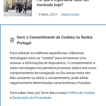
mestrado hoje?
5 Maio, 2021
Diana Costa
Nick Leeson, o trader que faliu o
Gerir o Consentimento de Cookies na Rankia
Barings Bank
Portugal
27 Abril, 2021
Diana Costa
Para oferecer as melhores experiências, utilizamos
tecnologias como as “cookies” para armazenar e/ou
acessar a informações de dispositivos. O consentimento a
Indicadores de Bill Williams: o que são
estas tecnologias nos permitirá processar dados tais como
e como são usados
comportamento de navegação ou IDs únicas neste site.
Não consentir ou retirar o consentimento, pode afetar
25 Abril, 2021
Diana Costa
negativamente determinadas características e funções.
Para saber mais, por favor leia a nossa
Política de Cookies
e
Declaração de Privacidade
.
O que é um Bullet Bond?